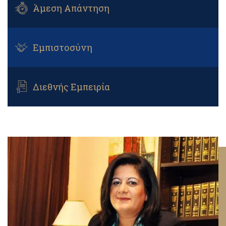
Άμεση Απάντηση
Εμπιστοσύνη
Διεθνής Εμπειρία