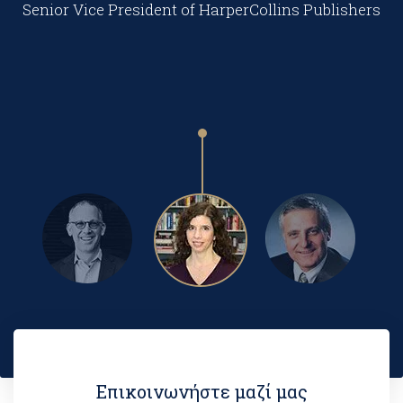
βοηθήσει… Σε ευχαριστώ και πάλι, Όλγα.
Senior Vice President of HarperCollins Publishers
PAUL FOLLETT
Επικοινωνήστε μαζί μας