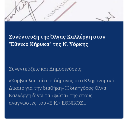
Συνέντευξη της Όλγας Καλλέργη στον
“Εθνικό Κήρυκα” της Ν. Υόρκης
Συνεντεύξεις και Δημοσιεύσεις
«Συμβουλευτείτε ειδήμονες στο Κληρονομικό
Δίκαιο για την διαθήκη» Η δικηγόρος Ολγα
Καλλέργη δίνει τα «φώτα» της στους
αναγνώστες του «Ε.Κ.» ΕΘΝΙΚΟΣ...